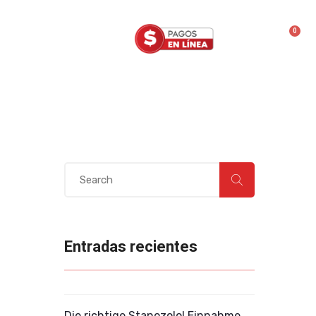
$
0
OS
CONTACTO
Entradas recientes
Die richtige Stanozolol Einnahme