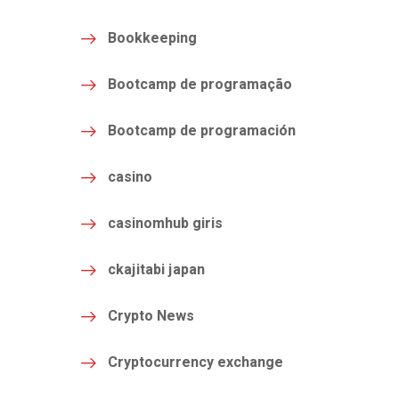
Bookkeeping
Bootcamp de programação
Bootcamp de programación
casino
casinomhub giris
ckajitabi japan
Crypto News
Cryptocurrency exchange