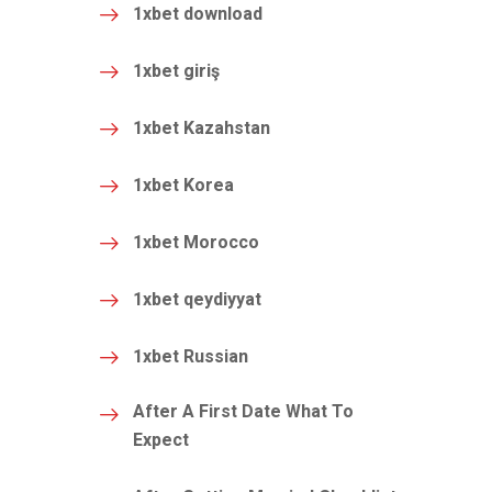
1xbet download
1xbet giriş
1xbet Kazahstan
1xbet Korea
1xbet Morocco
1xbet qeydiyyat
1xbet Russian
After A First Date What To
Expect