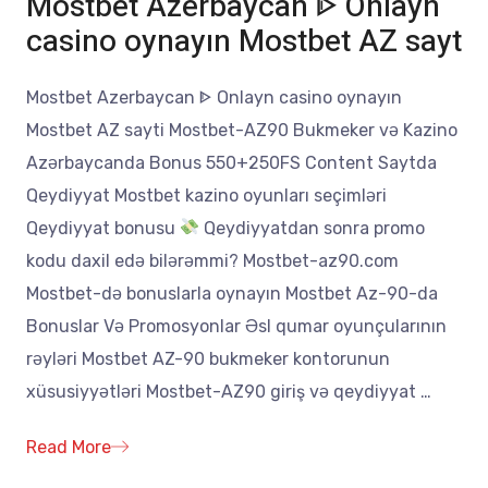
Mostbet Azerbaycan ᐈ Onlayn
casino oynayın Mostbet AZ sayt
Mostbet Azerbaycan ᐈ Onlayn casino oynayın
Mostbet AZ sayti Mostbet-AZ90 Bukmeker və Kazino
Azərbaycanda Bonus 550+250FS Content Saytda
Qeydiyyat Mostbet kazino oyunları seçimləri
Qeydiyyat bonusu
Qeydiyyatdan sonra promo
kodu daxil edə bilərəmmi? Mostbet-az90.com
Mostbet-də bonuslarla oynayın Mostbet Az-90-da
Bonuslar Və Promosyonlar Əsl qumar oyunçularının
rəyləri Mostbet AZ-90 bukmeker kontorunun
xüsusiyyətləri Mostbet-AZ90 giriş və qeydiyyat
…
Read More