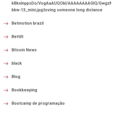
kBknlnppsDo/VogAaAUQObI/AAAAAAAAGIQ/GwgzMkHT
bbw-13_mini.jpg|loving someone long distance
Betmotion brazil
Bettilt
Bitcoin News
black
Blog
Bookkeeping
Bootcamp de programação