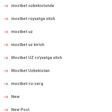
mostbet ozbekistonda
mostbet royxatga olish
mostbet uz
mostbet uz kirish
Mostbet UZ ro'yxatga olish
Mostbet Uzbekistan
mostbet-ru-serg
New
New Post