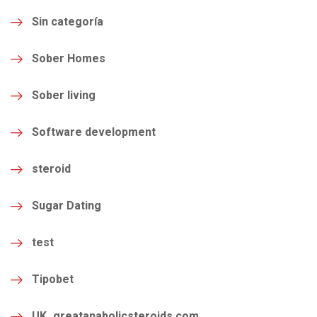
Sin categoría
Sober Homes
Sober living
Software development
steroid
Sugar Dating
test
Tipobet
UK_greatanabolicsteroids.com