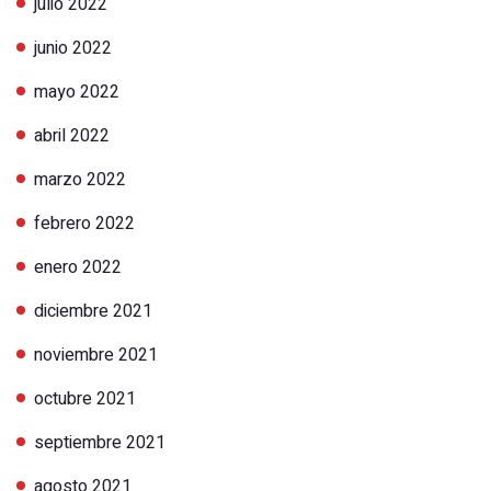
julio 2022
junio 2022
mayo 2022
abril 2022
marzo 2022
febrero 2022
enero 2022
diciembre 2021
noviembre 2021
octubre 2021
septiembre 2021
agosto 2021