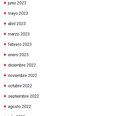
junio 2023
mayo 2023
abril 2023
marzo 2023
febrero 2023
enero 2023
diciembre 2022
noviembre 2022
octubre 2022
septiembre 2022
agosto 2022