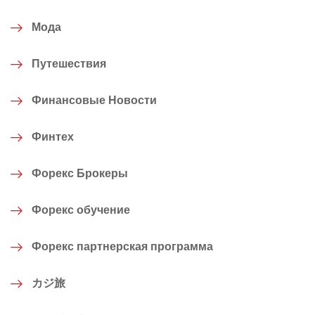
Мода
Путешествия
Финансовые Новости
Финтех
Форекс Брокеры
Форекс обучение
Форекс партнерская программа
カジ旅