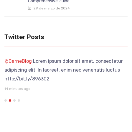
Comprehensive Guide
29 de marzo de 2024
Twitter Posts
@CarneBlog
Lorem ipsum dolor sit amet, consectetur
adipiscing elit. In laoreet, enim nec venenatis luctus
http://bit.ly/896302
14 minutes ago