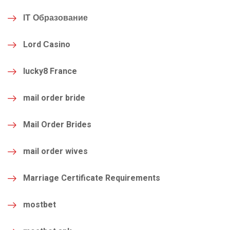
IT Образование
Lord Сasino
lucky8 France
mail order bride
Mail Order Brides
mail order wives
Marriage Certificate Requirements
mostbet