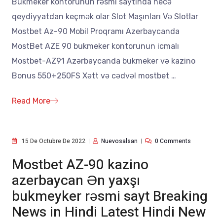
Bukmeker kontorunun rəsmi saytında necə
qeydiyyatdan keçmək olar Slot Maşınları Və Slotlar
Mostbet Az-90 Mobil Proqramı Azerbaycanda
MostBet AZE 90 bukmeker kontorunun icmalı
Mostbet-AZ91 Azərbaycanda bukmeker və kazino
Bonus 550+250FS Xətt və cədvəl mostbet
…
Read More
15 De Octubre De 2022
Nuevosalsan
0 Comments
Mostbet AZ-90 kazino
azerbaycan Ən yaxşı
bukmeyker rəsmi sayt Breaking
News in Hindi Latest Hindi New