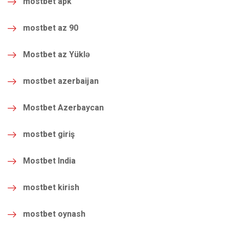
mostbet apk
mostbet az 90
Mostbet az Yüklə
mostbet azerbaijan
Mostbet Azerbaycan
mostbet giriş
Mostbet India
mostbet kirish
mostbet oynash