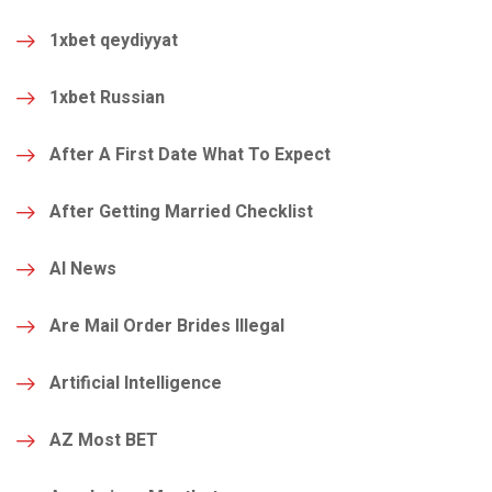
1xbet qeydiyyat
1xbet Russian
After A First Date What To Expect
After Getting Married Checklist
AI News
Are Mail Order Brides Illegal
Artificial Intelligence
AZ Most BET