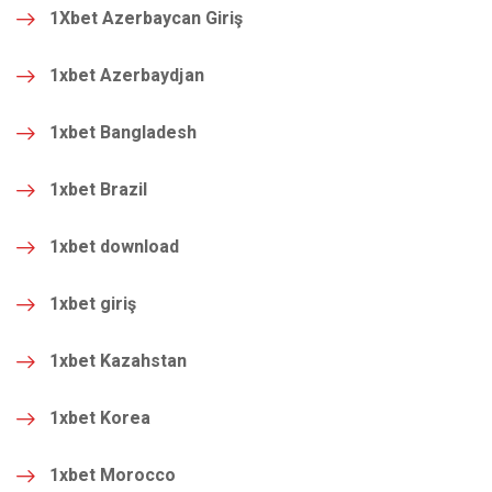
1Xbet Azerbaycan Giriş
1xbet Azerbaydjan
1xbet Bangladesh
1xbet Brazil
1xbet download
1xbet giriş
1xbet Kazahstan
1xbet Korea
1xbet Morocco