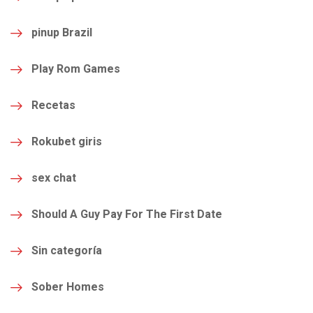
pinup Brazil
Play Rom Games
Recetas
Rokubet giris
sex chat
Should A Guy Pay For The First Date
Sin categoría
Sober Homes