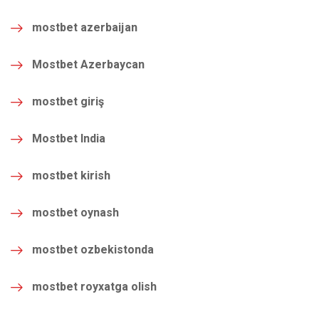
mostbet azerbaijan
Mostbet Azerbaycan
mostbet giriş
Mostbet India
mostbet kirish
mostbet oynash
mostbet ozbekistonda
mostbet royxatga olish