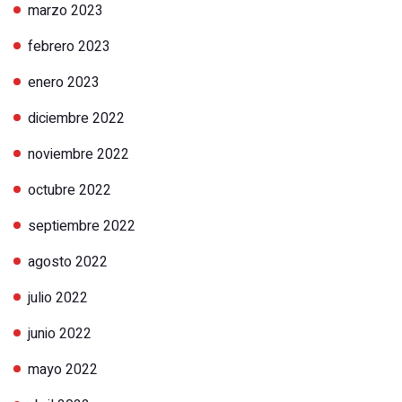
marzo 2023
febrero 2023
enero 2023
diciembre 2022
noviembre 2022
octubre 2022
septiembre 2022
agosto 2022
julio 2022
junio 2022
mayo 2022