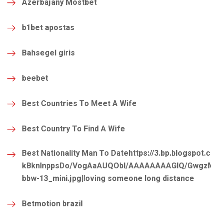
Azerbajany Mostbet
b1bet apostas
Bahsegel giris
beebet
Best Countries To Meet A Wife
Best Country To Find A Wife
Best Nationality Man To Datehttps://3.bp.blogspot.co
kBknlnppsDo/VogAaAUQObI/AAAAAAAAGIQ/GwgzMkHT
bbw-13_mini.jpg|loving someone long distance
Betmotion brazil