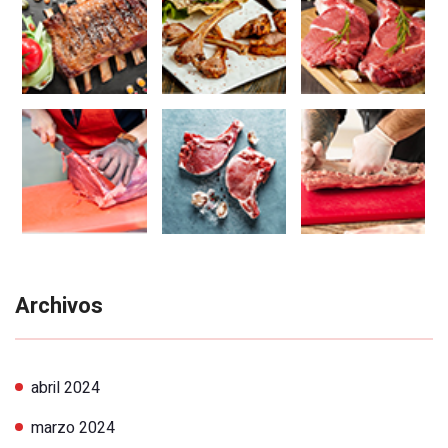
Archivos
abril 2024
marzo 2024