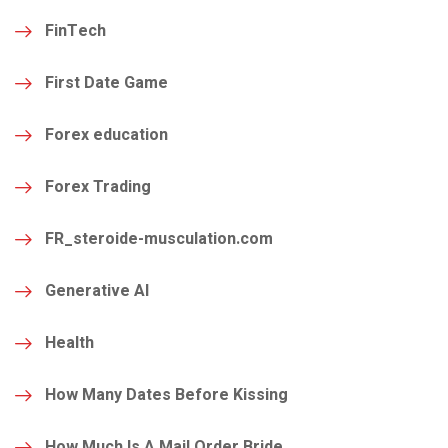
FinTech
First Date Game
Forex education
Forex Trading
FR_steroide-musculation.com
Generative AI
Health
How Many Dates Before Kissing
How Much Is A Mail Order Bride