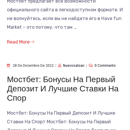
Мостбет предлагает все возможности
официального сайта в легкодоступном формате. И
не волнуйтесь, если вы не найдете его в Have fun
Market – это потому, что там
…
Read More
28 De Diciembre De 2022
Nuevosalsan
0 Comments
Мостбет: Бонусы На Первый
Депозит И Лучшие Ставки На
Спор
Мостбет: Бонусы На Первый Депозит И Лучшие
Ставки На Спорт Мостбет: Бонусы На Первый