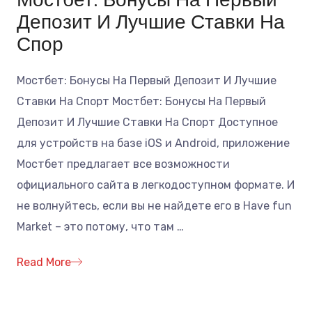
Мостбет: Бонусы На Первый
Депозит И Лучшие Ставки На
Спор
Мостбет: Бонусы На Первый Депозит И Лучшие
Ставки На Спорт Мостбет: Бонусы На Первый
Депозит И Лучшие Ставки На Спорт Доступное
для устройств на базе iOS и Android, приложение
Мостбет предлагает все возможности
официального сайта в легкодоступном формате. И
не волнуйтесь, если вы не найдете его в Have fun
Market – это потому, что там
…
Read More