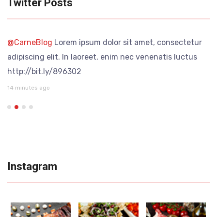
Twitter Posts
@CarneBlog
Lorem ipsum dolor sit amet, consectetur
adipiscing elit. In laoreet, enim nec venenatis luctus
http://bit.ly/896302
14 minutes ago
Instagram