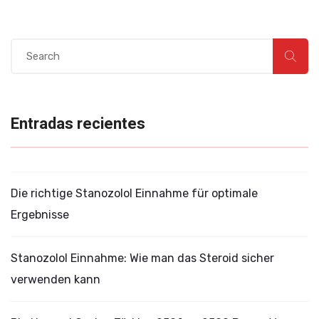
Entradas recientes
Die richtige Stanozolol Einnahme für optimale
Ergebnisse
Stanozolol Einnahme: Wie man das Steroid sicher
verwenden kann