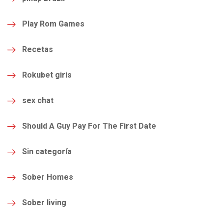
Play Rom Games
Recetas
Rokubet giris
sex chat
Should A Guy Pay For The First Date
Sin categoría
Sober Homes
Sober living