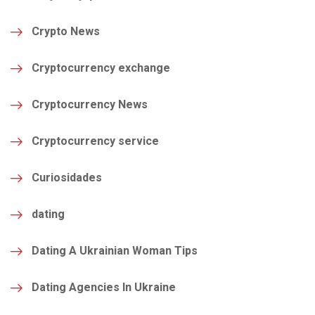
Crypto News
Cryptocurrency exchange
Cryptocurrency News
Cryptocurrency service
Curiosidades
dating
Dating A Ukrainian Woman Tips
Dating Agencies In Ukraine