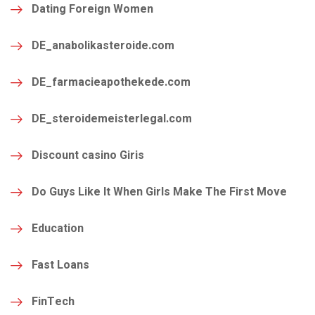
Dating Foreign Women
DE_anabolikasteroide.com
DE_farmacieapothekede.com
DE_steroidemeisterlegal.com
Discount casino Giris
Do Guys Like It When Girls Make The First Move
Education
Fast Loans
FinTech