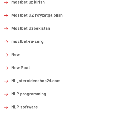
mostbet uz kirish
Mostbet UZ ro'yxatga olish
Mostbet Uzbekistan
mostbet-ru-serg
New
New Post
NL_steroidenshop24.com
NLP programming
NLP software