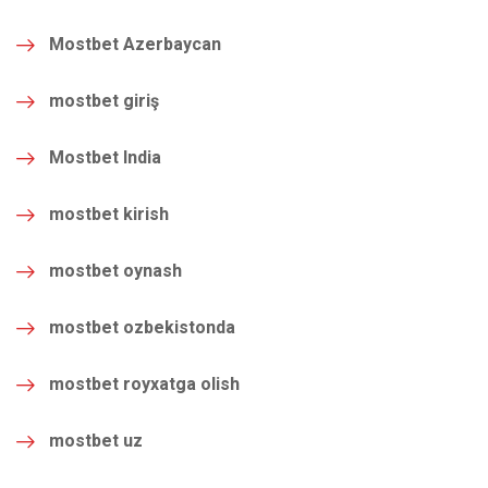
Mostbet Azerbaycan
mostbet giriş
Mostbet India
mostbet kirish
mostbet oynash
mostbet ozbekistonda
mostbet royxatga olish
mostbet uz