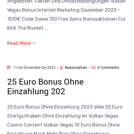
Angeboten: Fakten Und Umsatzbedingungen Vulkan
Vegas Bonus Internet Marketing Dezember 2023 –
1510€ Code Sowie 150 Free Spins Bonusaktionen Für
Kick The Bucket
…
Read More
11 De Diciembre De 2022
Nuevosalsan
0 Comments
25 Euro Bonus Ohne
Einzahlung 202
25 Euro Bonus Ohne Einzahlung 2023 Volle 25 Euro
Startguthaben Ohne Einzahlung Im Vulkan Vegas
Casino Content Vulkan Vegas 10 Euro Bonus Ohne
Einzahlung Noch Mehr Boni Ohne Einzahlung