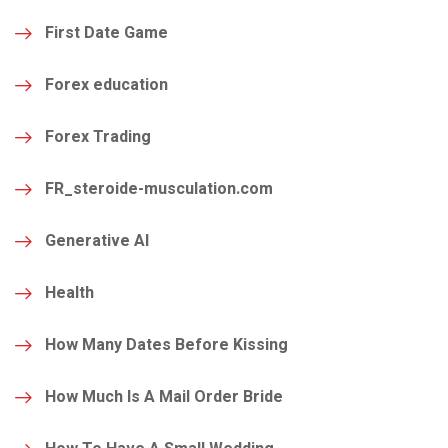
First Date Game
Forex education
Forex Trading
FR_steroide-musculation.com
Generative AI
Health
How Many Dates Before Kissing
How Much Is A Mail Order Bride