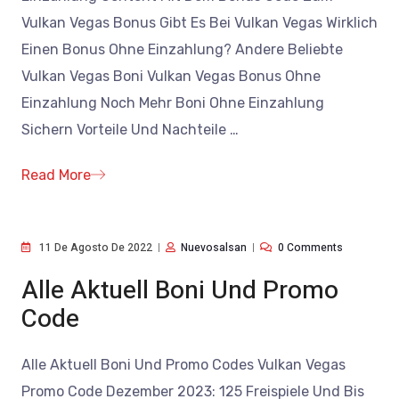
Vulkan Vegas Bonus Gibt Es Bei Vulkan Vegas Wirklich
Einen Bonus Ohne Einzahlung? Andere Beliebte
Vulkan Vegas Boni Vulkan Vegas Bonus Ohne
Einzahlung Noch Mehr Boni Ohne Einzahlung
Sichern Vorteile Und Nachteile
…
Read More
11 De Agosto De 2022
Nuevosalsan
0 Comments
Alle Aktuell Boni Und Promo
Code
Alle Aktuell Boni Und Promo Codes Vulkan Vegas
Promo Code Dezember 2023: 125 Freispiele Und Bis