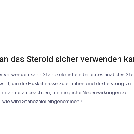
an das Steroid sicher verwenden k
r verwenden kann Stanozolol ist ein beliebtes anaboles Ste
wird, um die Muskelmasse zu erhöhen und die Leistung zu
lol Einnahme zu beachten, um mögliche Nebenwirkungen zu
n. Wie wird Stanozolol eingenommen?
…