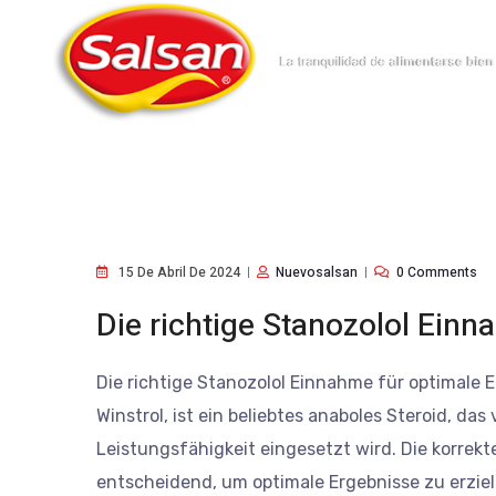
15 De Abril De 2024
Nuevosalsan
0 Comments
Die richtige Stanozolol Ein
Die richtige Stanozolol Einnahme für optimale
Winstrol, ist ein beliebtes anaboles Steroid, da
Leistungsfähigkeit eingesetzt wird. Die korr
entscheidend, um optimale Ergebnisse zu erziel