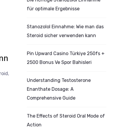
für optimale Ergebnisse
Stanozolol Einnahme: Wie man das
Steroid sicher verwenden kann
Pin Upward Casino Türkiye 250fs +
ann
2500 Bonus Ve Spor Bahisleri
roid,
Understanding Testosterone
Enanthate Dosage: A
Comprehensive Guide
The Effects of Steroid Oral Mode of
Action