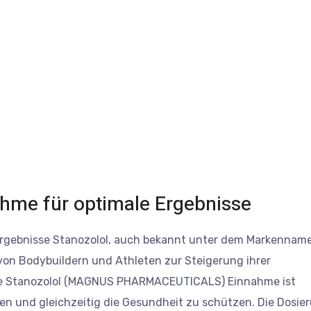
INICIO
NOSOTROS
MARCAS
RECETAS
ALIAD
nahme für optimale Ergebnisse
 Ergebnisse Stanozolol, auch bekannt unter dem Markennam
s von Bodybuildern und Athleten zur Steigerung ihrer
ekte Stanozolol (MAGNUS PHARMACEUTICALS) Einnahme ist
en und gleichzeitig die Gesundheit zu schützen. Die Dosie