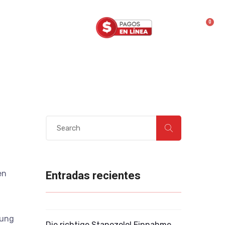
$
0
OS
CONTACTO
Entradas recientes
en
rung
Die richtige Stanozolol Einnahme