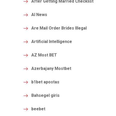
After Getting Married Checklist
AI News
Are Mail Order Brides Illegal
Artificial Intelligence
AZ Most BET
Azerbajany Mostbet
b1bet apostas
Bahsegel giris
beebet