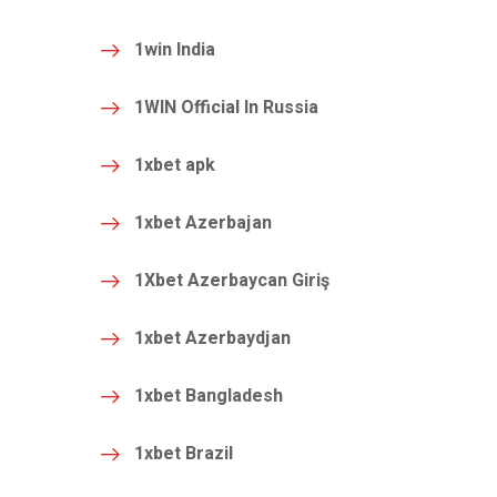
1win India
1WIN Official In Russia
1xbet apk
1xbet Azerbajan
1Xbet Azerbaycan Giriş
1xbet Azerbaydjan
1xbet Bangladesh
1xbet Brazil