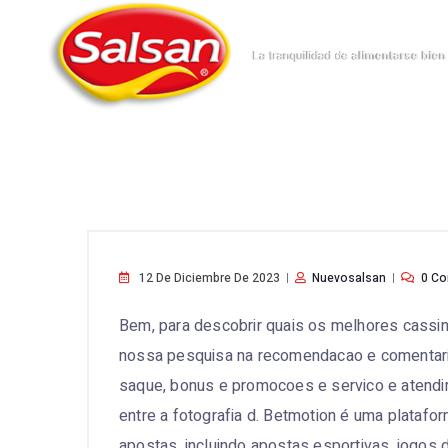
12 De Diciembre De 2023
Nuevosalsan
0 C
Bem, para descobrir quais os melhores cassi
nossa pesquisa na recomendacao e comentari
saque, bonus e promocoes e servico e atendi
entre a fotografia d. Betmotion é uma plataf
apostas, incluindo apostas esportivas, jogos 