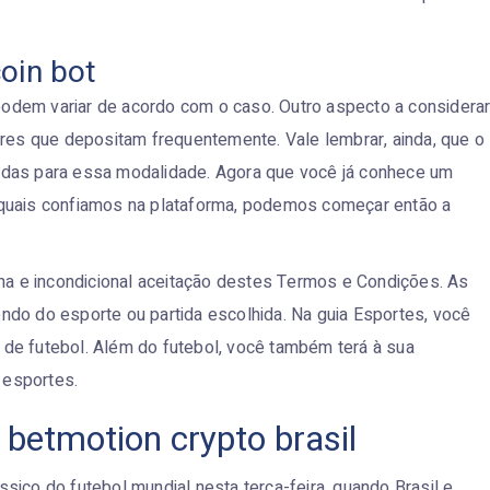
oin bot
dem variar de acordo com o caso. Outro aspecto a considera
ores que depositam frequentemente. Vale lembrar, ainda, que o
ndas para essa modalidade. Agora que você já conhece um
quais confiamos na plataforma, podemos começar então a
ena e incondicional aceitação destes Termos e Condições. As
do do esporte ou partida escolhida. Na guia Esportes, você
s de futebol. Além do futebol, você também terá à sua
 esportes.
 betmo​tion crypto brasil
ico do futebol mundial nesta terça-feira, quando Brasil e