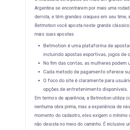
Argentina se encontrarem por mais uma rodad
derrota, e têm grandes craques em seu time, 
Betmotion você aposta neste grande clássico,
mais suas apostas.
Betmotion é uma plataforma de apostas
incluindo apostas esportivas, jogos de 
No fim das contas, as mulheres podem 
Cada metodo de pagamento oferece sua
O foco do site é claramente para usuári
opções de entretenimento disponíveis.
Em termos de aparência, a Betmotion utiliza
nenhuma obra prima, mas a experiência de nave
momento do cadastro, eles exigem o mínimo de
não desista no meio do caminho. É inclusive u